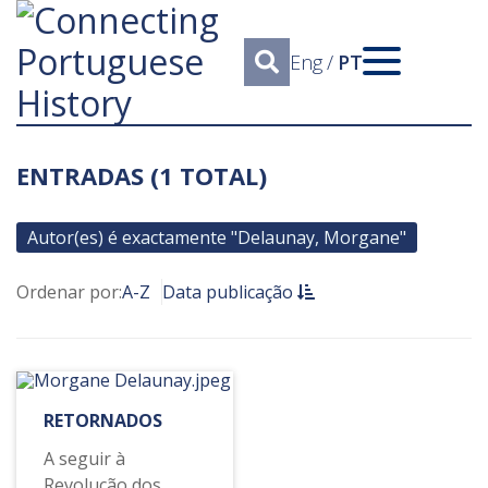
Eng
/
PT
ENTRADAS (1 TOTAL)
Autor(es) é exactamente "Delaunay, Morgane"
Ordenar por:
A-Z
Data publicação
RETORNADOS
A seguir à
Revolução dos