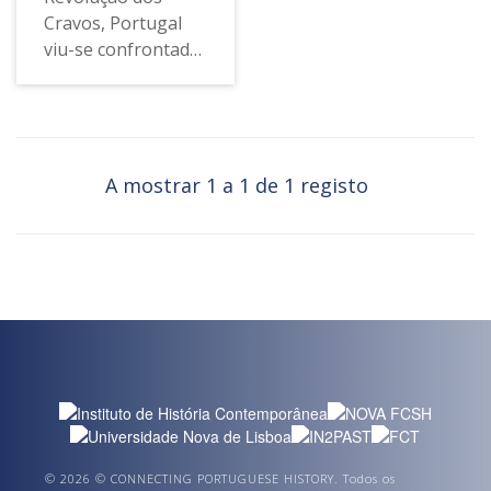
Cravos, Portugal
viu-se confrontado
com o retorno dos
seus colonos de
Angola e
Moçambique. A
chegada de cerca
A mostrar 1 a 1 de 1 registo
de meio milhão de
retornados durante
o PREC
representou um
desafio
suplementar para
as autoridades.
Como em França na
década anterior,
que teve de acolher
os pieds-noirs da
© 2026 © CONNECTING PORTUGUESE HISTORY. Todos os