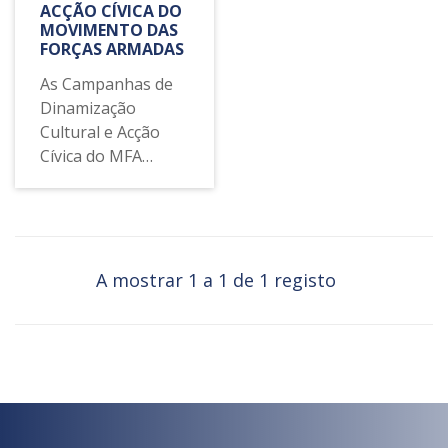
ACÇÃO CÍVICA DO
MOVIMENTO DAS
FORÇAS ARMADAS
As Campanhas de
Dinamização
Cultural e Acção
Cívica do MFA
foram uma das
iniciativas mais
singulares do início
do período
democrático.
A mostrar 1 a 1 de 1 registo
Envolveram
militares e civis em
iniciativas nas
áreas do teatro,
cinema, artes
visuais, intervindo,
ainda, nos