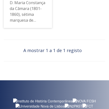
D. Maria Constança
da Câmara (1801-
1860), sétima
marquesa de
Fronteira por
casamento, foi uma
aristocrata
portuguesa de
percurso biográfico
A mostrar 1 a 1 de 1 registo
praticamente
desconhecido até à
recente publicação
do seu diário. Antes
disso, as poucas
referências
existentes
reportavam-se às
memórias do seu
marido e à