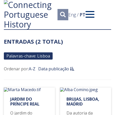
Eng
/
PT
ENTRADAS (2 TOTAL)
Palavras-chave: Lisboa
Ordenar por:
A-Z
Data publicação
JARDIM DO
BRUJAS, LISBOA,
PRÍNCIPE REAL
MADRID
O jardim do
Da autoria da