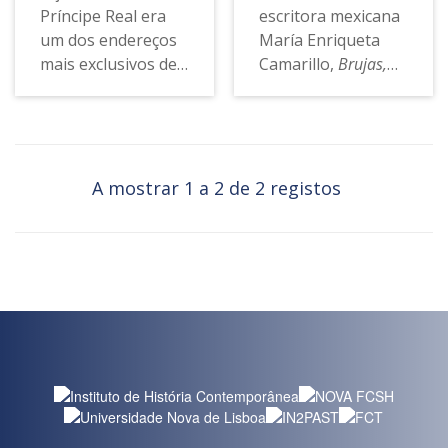
Príncipe Real era
escritora mexicana
um dos endereços
María Enriqueta
mais exclusivos de
Camarillo,
Brujas,
Lisboa na década
Lisboa, Madrid
de 1880. Nos
(Madrid: Espasa-
palacetes
Calpe, 1930) relata
construídos à volta
as impressões da
do jardim moravam
viagem da autora
A mostrar 1 a 2 de 2 registos
vários grandes
pela Europa entre
“empresários”
1913 e 1927
portugueses. Este
(Martínez Andrade
texto discute as
2012: 723). Não se
histórias que se
trata, porém, de um
escondem por
livro de viagens no
detrás desses
sentido habitual,
edifícios e dos seus
uma vez que, ao
proprietários, das
invés de detalhar o
quais fazem parte
itinerário seguido
indústrias e bancos
pela autora,