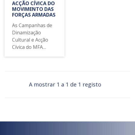
ACÇÃO CÍVICA DO
MOVIMENTO DAS
FORÇAS ARMADAS
As Campanhas de
Dinamização
Cultural e Acção
Cívica do MFA
foram uma das
iniciativas mais
singulares do início
do período
democrático.
A mostrar 1 a 1 de 1 registo
Envolveram
militares e civis em
iniciativas nas
áreas do teatro,
cinema, artes
visuais, intervindo,
ainda, nos