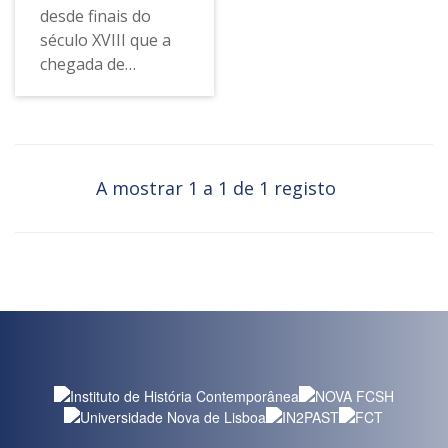
desde finais do
século XVIII que a
chegada de
camponeses à orla
das cidades para
trabalharem em
fábricas foi
acompanhada da
A mostrar 1 a 1 de 1 registo
migração de jovens
camponesas à
procura de
trabalho doméstico.
Os contornos da
sua inscrição na
vida privada têm
sido marcados por
uma grande
invisibilidade, hoje
igualmente notória