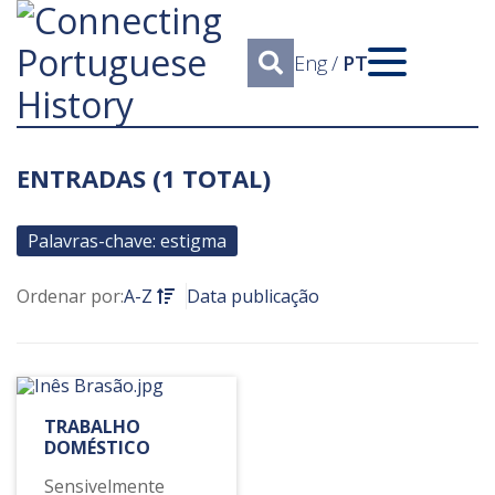
Eng
/
PT
ENTRADAS (1 TOTAL)
Palavras-chave: estigma
Ordenar por:
A-Z
Data publicação
TRABALHO
DOMÉSTICO
Sensivelmente