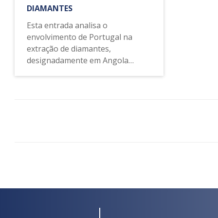
DIAMANTES
Esta entrada analisa o
envolvimento de Portugal na
extração de diamantes,
designadamente em Angola
durante o século XX. Discute a
fundação da DIAMANG, empresa
colonial de mineração com sede
em Lisboa, mas na prática
transnacional, uma vez que
dependia da gestão, do
financiamento e da experiência no
terreno de uma série de atores
localizados nos EUA, na Bélgica,
na África do Sul e na Grã-
Bretanha.