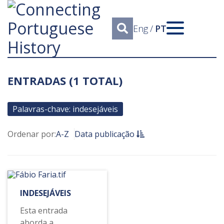
Eng
/
PT
ENTRADAS (1 TOTAL)
Palavras-chave: indesejáveis
Ordenar por:
A-Z
Data publicação
INDESEJÁVEIS
Esta entrada
aborda a