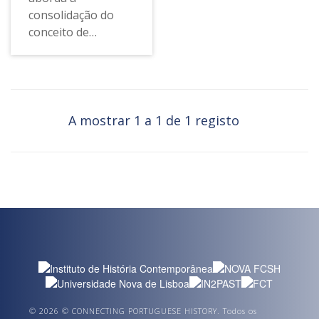
consolidação do
conceito de
“indesejável” no
período
entreguerras e a
forma como
Portugal se inseriu
A mostrar 1 a 1 de 1 registo
nesta lógica,
particularmente em
voga na Europa,
classificando dessa
forma quem
considerava
suspeito e
representativo de
uma ameaça
política e social.
© 2026 © CONNECTING PORTUGUESE HISTORY. Todos os