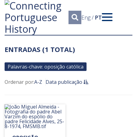
Eng
/
PT
ENTRADAS (1 TOTAL)
Palavras-chave: oposição católica
Ordenar por:
A-Z
Data publicação