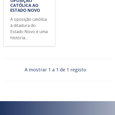
OPOSIÇÃO
CATÓLICA AO
ESTADO NOVO
A oposição católica
à ditadura do
Estado Novo é uma
história
portuguesa, mas
também nos leva a
outros lugares
importantes da
formação e
A mostrar 1 a 1 de 1 registo
intervenção
religiosa, cultural e
política do
catolicismo – de
Lovaina, na Bélgica,
à América Latina da
Teologia da