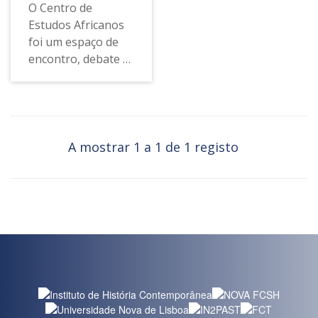
O Centro de
Estudos Africanos
foi um espaço de
encontro, debate e
reflexão sobre a
África, onde os
participantes
partilhavam
leituras e
A mostrar 1 a 1 de 1 registo
conhecimentos
para se
reapropriarem da
sua história e
cultura, num
processo de
"reafricanização
dos espíritos". Foi
fundado
clandestinamente