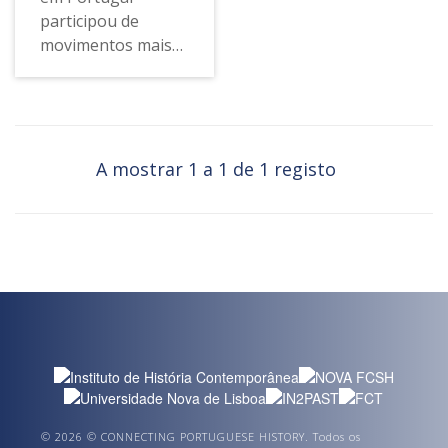
participou de
movimentos mais
amplos de
circulação de ideias,
políticas, modelos e
saberes, com
destaque para a
A mostrar 1 a 1 de 1 registo
influência exercida
por
desenvolvimentos
ocorridos na França
e no Reino Unido.
Foi também uma
história feita em
resposta a
fenómenos
transnacionais tão
diversos como o
© 2026 © CONNECTING PORTUGUESE HISTORY. Todos os