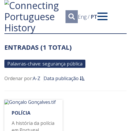
Eng
/
PT
ENTRADAS (1 TOTAL)
Palavras-chave: segurança pública
Ordenar por:
A-Z
Data publicação
POLÍCIA
A história da polícia
em Portugal