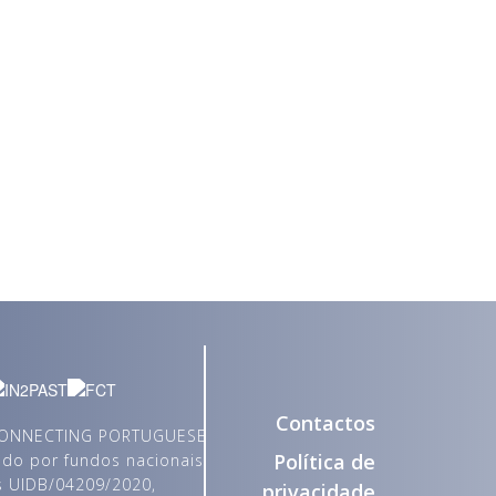
Contactos
 CONNECTING PORTUGUESE
Política de
iado por fundos nacionais
os UIDB/04209/2020,
privacidade