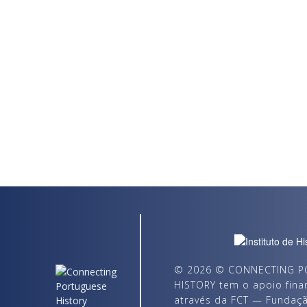
© 2026 © CONNECTING PO
HISTORY tem o apoio finan
através da FCT — Fundação