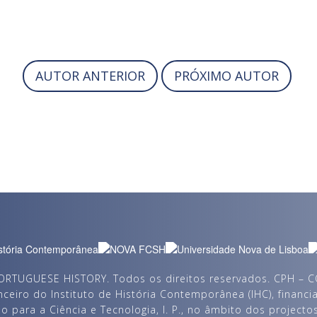
AUTOR ANTERIOR
PRÓXIMO AUTOR
RTUGUESE HISTORY. Todos os direitos reservados. CPH –
ceiro do Instituto de História Contemporânea (IHC), financ
 para a Ciência e Tecnologia, I. P., no âmbito dos project