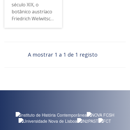
século XIX, o
botânico austríaco
Friedrich Welwitsch
(1806-1872) foi uma
figura-chave na
produção de
conhecimento
científico sobre o
A mostrar 1 a 1 de 1 registo
Império Português.
As suas coleções de
flora africana e a
intensa
correspondência
com alguns dos
mais eminentes
botânicos da época
fizeram dele um
protagonista de
uma história mais