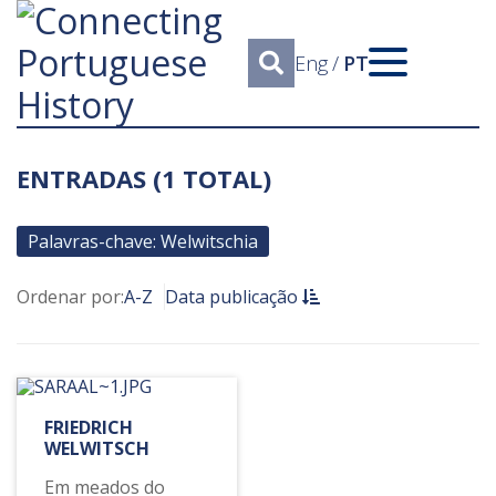
Eng
/
PT
ENTRADAS (1 TOTAL)
Palavras-chave: Welwitschia
Ordenar por:
A-Z
Data publicação
FRIEDRICH
WELWITSCH
Em meados do