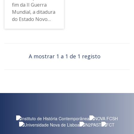
fim da II Guerra
Mundial, a ditadura
do Estado Novo
proibiu qualquer
intervenção privada
na organização da
saída de pessoas
do país, ao mesmo
A mostrar 1 a 1 de 1 registo
tempo que
implementou um
processo de
seleção de
emigrantes
burocrático e
moroso. A fuga
clandestina tornou-
se então a opção
mais procurada,
tendo sido