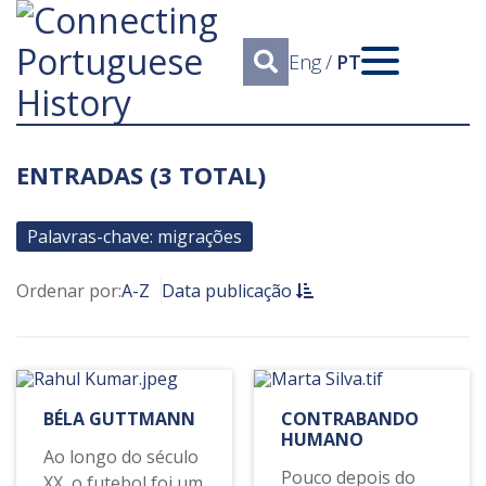
Eng
/
PT
ENTRADAS (3 TOTAL)
Palavras-chave: migrações
Ordenar por:
A-Z
Data publicação
BÉLA GUTTMANN
CONTRABANDO
HUMANO
Ao longo do século
Pouco depois do
XX, o futebol foi um